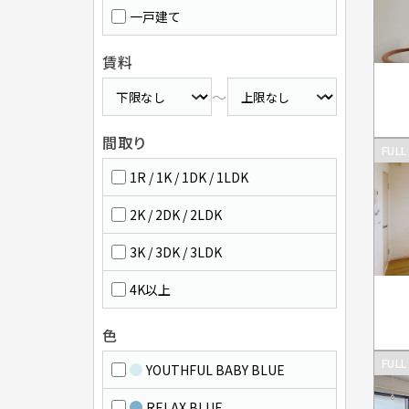
一戸建て
賃料
～
間取り
FULL
1R / 1K / 1DK / 1LDK
2K / 2DK / 2LDK
3K / 3DK / 3LDK
4K以上
色
FULL
YOUTHFUL BABY BLUE
RELAX BLUE