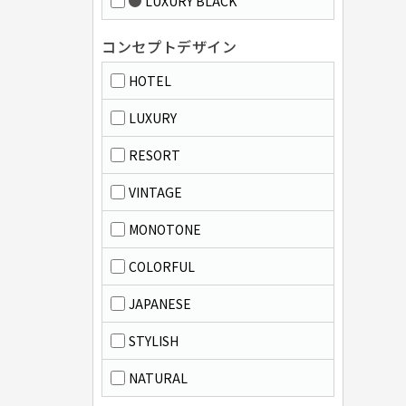
LUXURY BLACK
コンセプトデザイン
HOTEL
LUXURY
RESORT
VINTAGE
MONOTONE
COLORFUL
JAPANESE
STYLISH
NATURAL