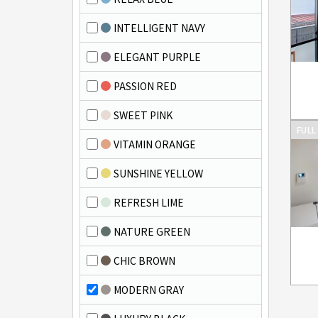
INTELLIGENT NAVY
ELEGANT PURPLE
PASSION RED
SWEET PINK
FULL
VITAMIN ORANGE
SUNSHINE YELLOW
REFRESH LIME
NATURE GREEN
CHIC BROWN
MODERN GRAY