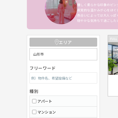
優しく柔らかな印象のピン
視覚的な温かみが心をほぐ
色合いによっては大人っぽ
穏やかな気持ちで過ごした
FULL
エリア
山形市
フリーワード
種別
アパート
マンション