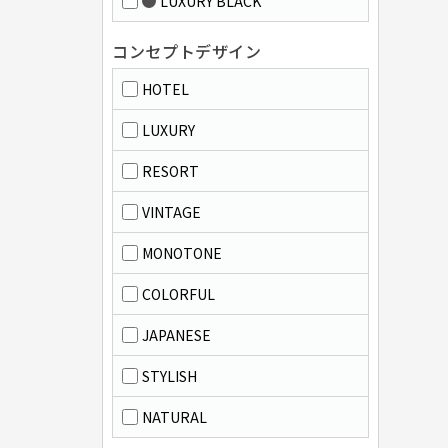
LUXURY BLACK
コンセプトデザイン
HOTEL
LUXURY
RESORT
VINTAGE
MONOTONE
COLORFUL
JAPANESE
STYLISH
NATURAL