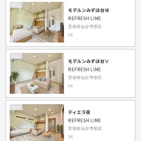
FULL
モデルンみずほ台Ⅶ
REFRESH LIME
宮城県仙台市泉区
1K
FULL
モデルンみずほ台Ⅴ
REFRESH LIME
宮城県仙台市泉区
1K
FULL
ティエラ泉
REFRESH LIME
宮城県仙台市泉区
1K