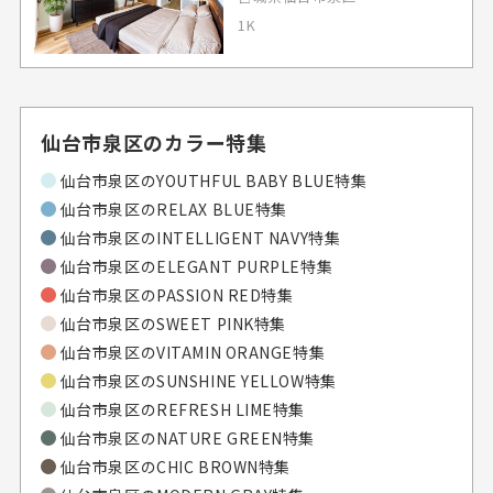
1K
仙台市泉区のカラー特集
仙台市泉区のYOUTHFUL BABY BLUE特集
仙台市泉区のRELAX BLUE特集
仙台市泉区のINTELLIGENT NAVY特集
仙台市泉区のELEGANT PURPLE特集
仙台市泉区のPASSION RED特集
仙台市泉区のSWEET PINK特集
仙台市泉区のVITAMIN ORANGE特集
仙台市泉区のSUNSHINE YELLOW特集
仙台市泉区のREFRESH LIME特集
仙台市泉区のNATURE GREEN特集
仙台市泉区のCHIC BROWN特集