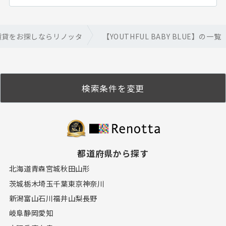
賃貸をお探しならリノッタ
【YOUTHFUL BABY BLUE】の一覧
検索条件を変更
都道府県から探す
北海道
青森
宮城
秋田
山形
茨城
栃木
埼玉
千葉
東京
神奈川
新潟
富山
石川
福井
山梨
長野
岐阜
静岡
愛知