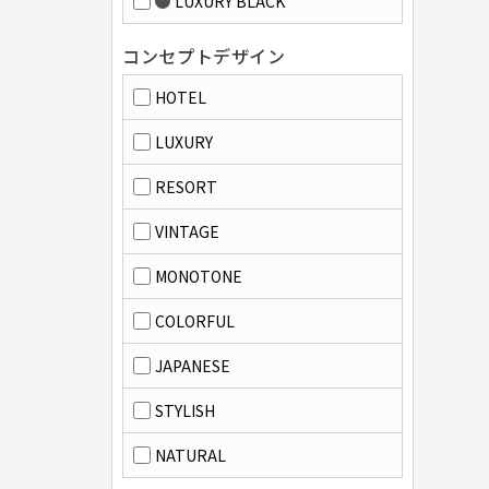
LUXURY BLACK
コンセプトデザイン
HOTEL
LUXURY
RESORT
VINTAGE
MONOTONE
COLORFUL
JAPANESE
STYLISH
NATURAL