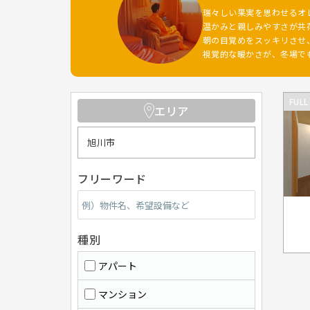
瑞々しい果実を思わせるオ
温かみと親しみやすさが共
朝の目覚めをスッキリさせ
視覚的な暖かさが、冬場で
FULL
エリア
旭川市
フリーワード
種別
アパート
マンション