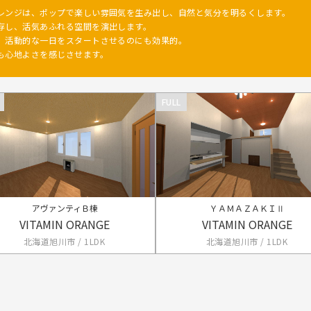
レンジは、ポップで楽しい雰囲気を生み出し、自然と気分を明るくします。
存し、活気あふれる空間を演出します。
、活動的な一日をスタートさせるのにも効果的。
も心地よさを感じさせます。
FULL
アヴァンティＢ棟
ＹＡＭＡＺＡＫＩⅡ
VITAMIN ORANGE
VITAMIN ORANGE
北海道旭川市 / 1LDK
北海道旭川市 / 1LDK