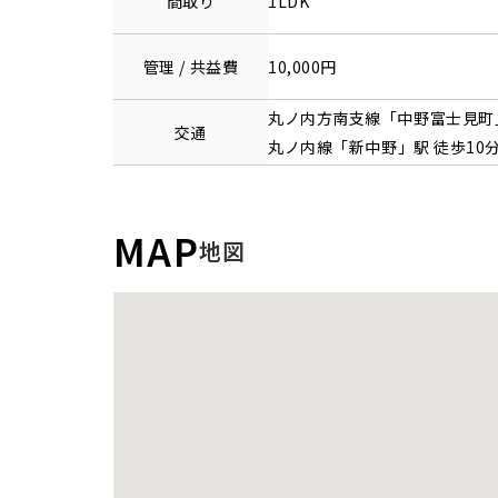
間取り
1LDK
管理 / 共益費
10,000円
丸ノ内方南支線
「
中野富士見町
交通
丸ノ内線
「
新中野
」駅 徒歩10
MAP
地図