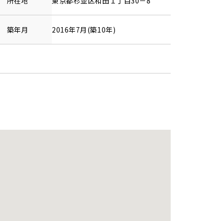
所在地
東京都
杉並区
和田
１丁目30－8
築年月
2016年7月(築10年)