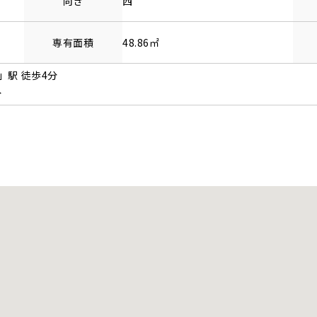
向き
西
専有面積
48.86㎡
」駅 徒歩4分
分